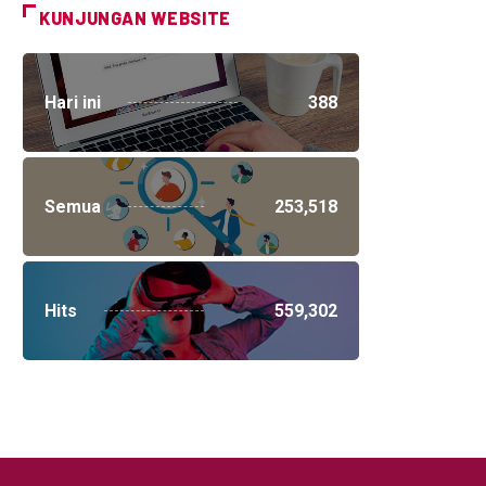
KUNJUNGAN WEBSITE
Hari ini
388
Semua
253,518
Hits
559,302