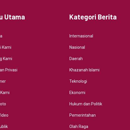
u Utama
Kategori Berita
da
Internasional
i Kami
Nasional
g Kami
Daerah
an Privasi
Khazanah Islami
imer
Teknologi
 Kami
Ekonomi
Foto
Hukum dan Politik
Video
Pemerintahan
ublik
Olah Raga