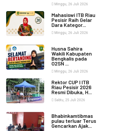
Minggu, 26 Juli 2026
Mahasiswi ITB Riau
Pesisir Raih Gelar
Dara Kategor...
Minggu, 26 Juli 2026
Husna Sahira
Wakili Kabupaten
Bengkalis pada
O2SN ...
Minggu, 26 Juli 2026
Rektor CUP I ITB
Riau Pesisir 2026
Resmi Dibuka, H...
Sabtu, 25 Juli 2026
Bhabinkamtibmas
pulau terluar Terus
Gencarkan Ajak...