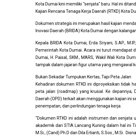
Kota Dumai kini memiliki "senjata" baru. Hal ini d
Kajian Rencana Tenaga Kerja Daerah (RTKD) Kota Du
Dokumen strategis ini merupakan hasil kajian mendal
Inovasi Daerah (BRIDA) Kota Dumai dengan kalangan
Kepala BRIDA Kota Dumai, Erda Sriyani, S.AP., M.
Pemerintah Kota Dumai. Acara ini turut mendapat 
Dumai, H. Paisal, SKM., MARS, Wakil Wali Kota Dumai
tampak dalam jajaran figur utama yang mengawal keb
Bukan Sekadar Tumpukan Kertas, Tapi Peta Jalan
Kehadiran dokumen RTKD ini diproyeksikan tidak h
peta jalan (roadmap) yang krusial. Ke depannya, 
Daerah (OPD) terkait akan menggunakan kajian ini
penempatan, dan perlindungan tenaga kerja.
"Dokumen RTKD ini adalah instrumen dan senjata u
akademik dari STIA Lancang Kuning dalam hal ini Tim p
M.Si., (Cand) Ph.D dan Dila Erlianti, S.Sos., M.Si. Di