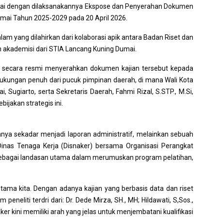
itandai dengan dilaksanakannya Ekspose dan Penyerahan Dokumen
mai Tahun 2025-2029 pada 20 April 2026.
am yang dilahirkan dari kolaborasi apik antara Badan Riset dan
 akademisi dari STIA Lancang Kuning Dumai.
IP, secara resmi menyerahkan dokumen kajian tersebut kepada
dukungan penuh dari pucuk pimpinan daerah, di mana Wali Kota
, Sugiarto, serta Sekretaris Daerah, Fahmi Rizal, S.STP., M.Si,
ijakan strategis ini.
anya sekadar menjadi laporan administratif, melainkan sebuah
Dinas Tenaga Kerja (Disnaker) bersama Organisasi Perangkat
 sebagai landasan utama dalam merumuskan program pelatihan,
tama kita. Dengan adanya kajian yang berbasis data dan riset
eneliti terdri dari: Dr. Dede Mirza, SH., MH; Hildawati, S,Sos.,
snaker kini memiliki arah yang jelas untuk menjembatani kualifikasi