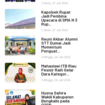
Senin, 27 Juli 2026
Kapolsek Rupat
Jadi Pembina
Upacara di SMA N 3
Rup...
Senin, 27 Juli 2026
Reuni Akbar Alumni
STT Dumai Jadi
Momentum
Penguat...
Minggu, 26 Juli 2026
Mahasiswi ITB Riau
Pesisir Raih Gelar
Dara Kategor...
Minggu, 26 Juli 2026
Husna Sahira
Wakili Kabupaten
Bengkalis pada
O2SN ...