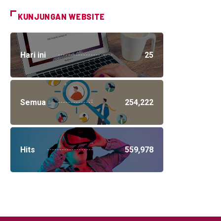
KUNJUNGAN WEBSITE
Hari ini
25
Semua
254,222
Hits
559,978