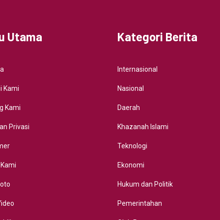
u Utama
Kategori Berita
da
Internasional
i Kami
Nasional
g Kami
Daerah
an Privasi
Khazanah Islami
imer
Teknologi
 Kami
Ekonomi
Foto
Hukum dan Politik
Video
Pemerintahan